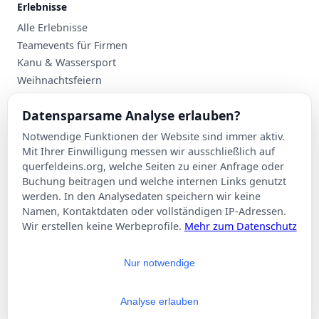
Erlebnisse
Alle Erlebnisse
Teamevents für Firmen
Kanu & Wassersport
Weihnachtsfeiern
Planung
Datensparsame Analyse erlauben?
Events nach Stadt
Notwendige Funktionen der Website sind immer aktiv.
Suche
Mit Ihrer Einwilligung messen wir ausschließlich auf
Kontakt
querfeldeins.org, welche Seiten zu einer Anfrage oder
Buchung beitragen und welche internen Links genutzt
Über Querfeldeins
werden. In den Analysedaten speichern wir keine
Namen, Kontaktdaten oder vollständigen IP-Adressen.
Rechtliches
Wir erstellen keine Werbeprofile.
Mehr zum Datenschutz
Impressum
Datenschutzerklärung
Nur notwendige
AGB
Cookie-Einstellungen
Analyse erlauben
© 2026 Querfeldeins.org – Alle Rechte vorbehalten.