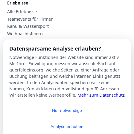
Erlebnisse
Alle Erlebnisse
Teamevents für Firmen
Kanu & Wassersport
Weihnachtsfeiern
Planung
Datensparsame Analyse erlauben?
Events nach Stadt
Notwendige Funktionen der Website sind immer aktiv.
Suche
Mit Ihrer Einwilligung messen wir ausschließlich auf
Kontakt
querfeldeins.org, welche Seiten zu einer Anfrage oder
Buchung beitragen und welche internen Links genutzt
Über Querfeldeins
werden. In den Analysedaten speichern wir keine
Namen, Kontaktdaten oder vollständigen IP-Adressen.
Rechtliches
Wir erstellen keine Werbeprofile.
Mehr zum Datenschutz
Impressum
Datenschutzerklärung
Nur notwendige
AGB
Cookie-Einstellungen
Analyse erlauben
© 2026 Querfeldeins.org – Alle Rechte vorbehalten.