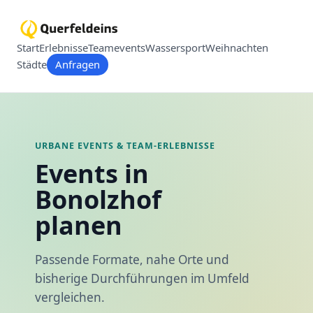
Start
Erlebnisse
Teamevents
Wassersport
Weihnachten
Städte
Anfragen
URBANE EVENTS & TEAM-ERLEBNISSE
Events in
Bonolzhof
planen
Passende Formate, nahe Orte und
bisherige Durchführungen im Umfeld
vergleichen.