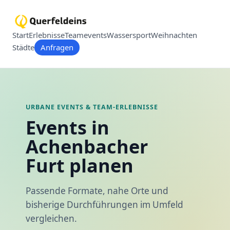
Start
Erlebnisse
Teamevents
Wassersport
Weihnachten
Städte
Anfragen
URBANE EVENTS & TEAM-ERLEBNISSE
Events in
Achenbacher
Furt planen
Passende Formate, nahe Orte und
bisherige Durchführungen im Umfeld
vergleichen.