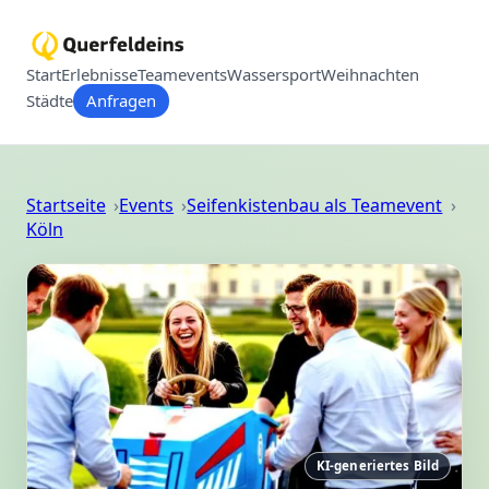
Start
Erlebnisse
Teamevents
Wassersport
Weihnachten
Städte
Anfragen
Startseite
Events
Seifenkistenbau als Teamevent
Köln
KI-generiertes Bild