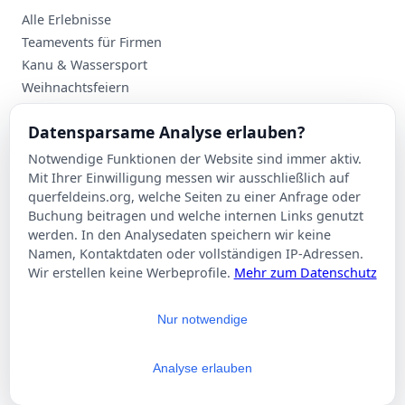
Alle Erlebnisse
Teamevents für Firmen
Kanu & Wassersport
Weihnachtsfeiern
Planung
Datensparsame Analyse erlauben?
Events nach Stadt
Notwendige Funktionen der Website sind immer aktiv.
Suche
Mit Ihrer Einwilligung messen wir ausschließlich auf
Kontakt
querfeldeins.org, welche Seiten zu einer Anfrage oder
Buchung beitragen und welche internen Links genutzt
Über Querfeldeins
werden. In den Analysedaten speichern wir keine
Namen, Kontaktdaten oder vollständigen IP-Adressen.
Rechtliches
Wir erstellen keine Werbeprofile.
Mehr zum Datenschutz
Impressum
Datenschutzerklärung
Nur notwendige
AGB
Cookie-Einstellungen
Analyse erlauben
© 2026 Querfeldeins.org – Alle Rechte vorbehalten.