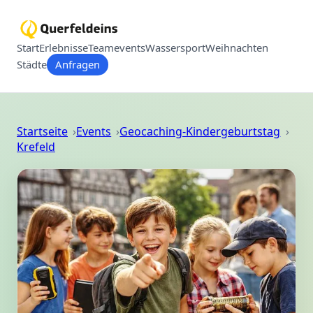
Start
Erlebnisse
Teamevents
Wassersport
Weihnachten
Städte
Anfragen
Startseite
Events
Geocaching-Kindergeburtstag
Krefeld