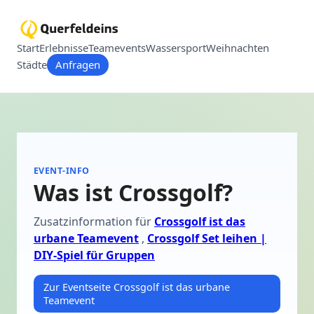
Start
Erlebnisse
Teamevents
Wassersport
Weihnachten
Städte
Anfragen
EVENT-INFO
Was ist Crossgolf?
Zusatzinformation für
Crossgolf ist das
urbane Teamevent
,
Crossgolf Set leihen |
DIY-Spiel für Gruppen
Zur Eventseite Crossgolf ist das urbane
Teamevent