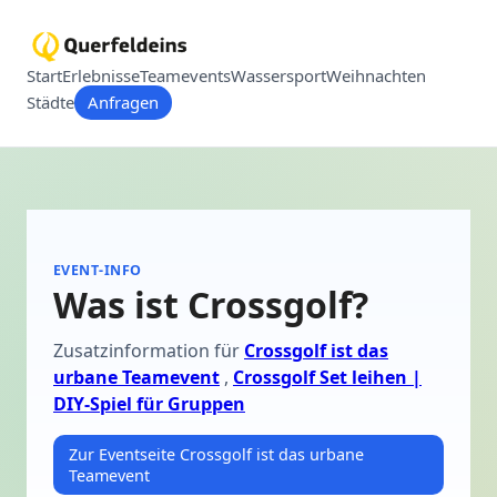
Start
Erlebnisse
Teamevents
Wassersport
Weihnachten
Städte
Anfragen
EVENT-INFO
Was ist Crossgolf?
Zusatzinformation für
Crossgolf ist das
urbane Teamevent
,
Crossgolf Set leihen |
DIY-Spiel für Gruppen
Zur Eventseite Crossgolf ist das urbane
Teamevent