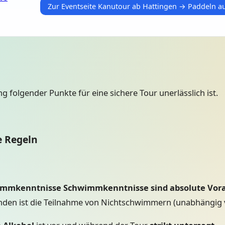
Zur Eventseite Kanutour ab Hattingen → Paddeln au
ng folgender Punkte für eine sichere Tour unerlässlich ist.
e Regeln
wimmkenntnisse
Schwimmkenntnisse sind absolute Vor
nden ist die Teilnahme von Nichtschwimmern (unabhängig 