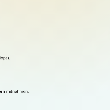
lops).
.
hen
mitnehmen.