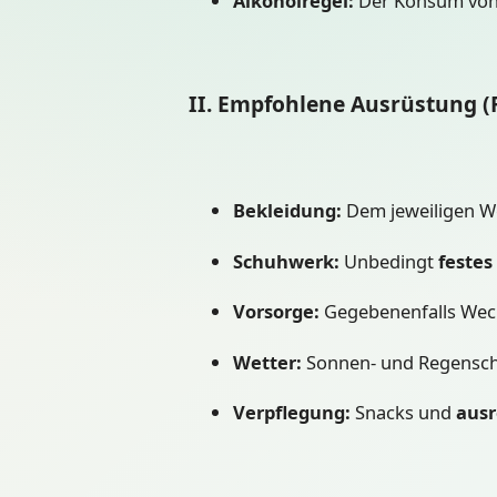
Alkoholregel:
Der Konsum vo
II. Empfohlene Ausrüstung (
Bekleidung:
Dem jeweiligen We
Schuhwerk:
Unbedingt
feste
Vorsorge:
Gegebenenfalls Wech
Wetter:
Sonnen- und Regenschu
Verpflegung:
Snacks und
ausr