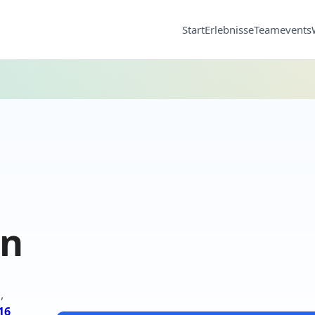
Start
Erlebnisse
Teamevents
en
,
16