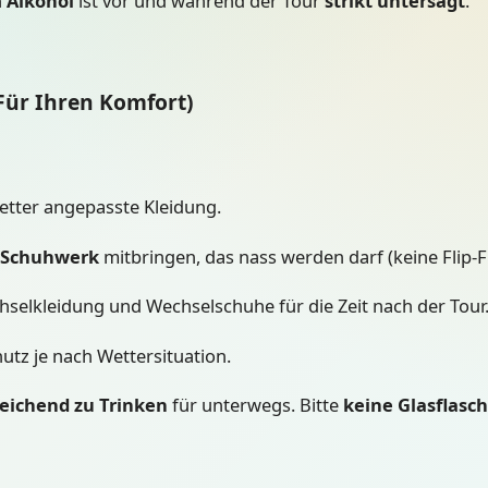
n
Alkohol
ist vor und während der Tour
strikt untersagt
.
Für Ihren Komfort)
tter angepasste Kleidung.
s Schuhwerk
mitbringen, das nass werden darf (keine Flip-F
selkleidung und Wechselschuhe für die Zeit nach der Tour
tz je nach Wettersituation.
eichend zu Trinken
für unterwegs. Bitte
keine Glasflasc