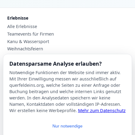
Erlebnisse
Alle Erlebnisse
Teamevents für Firmen
Kanu & Wassersport
Weihnachtsfeiern
Planung
Datensparsame Analyse erlauben?
Events nach Stadt
Notwendige Funktionen der Website sind immer aktiv.
Suche
Mit Ihrer Einwilligung messen wir ausschließlich auf
Kontakt
querfeldeins.org, welche Seiten zu einer Anfrage oder
Buchung beitragen und welche internen Links genutzt
Über Querfeldeins
werden. In den Analysedaten speichern wir keine
Namen, Kontaktdaten oder vollständigen IP-Adressen.
Rechtliches
Wir erstellen keine Werbeprofile.
Mehr zum Datenschutz
Impressum
Datenschutzerklärung
Nur notwendige
AGB