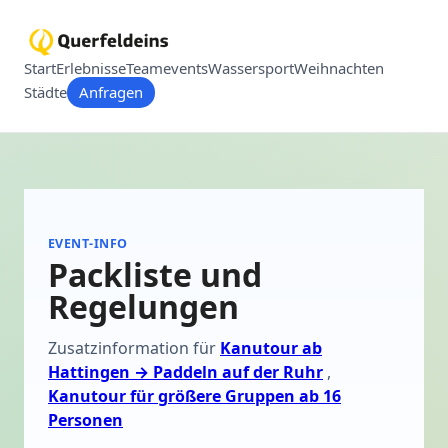
Start
Erlebnisse
Teamevents
Wassersport
Weihnachten
Städte
Anfragen
EVENT-INFO
Packliste und
Regelungen
Zusatzinformation für
Kanutour ab
Hattingen → Paddeln auf der Ruhr
,
Kanutour für größere Gruppen ab 16
Personen