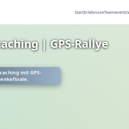
Start
Erlebnisse
Teamevents
aching | GPS-Rallye
caching mit GPS-
enkefinale.