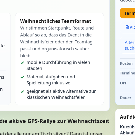
Term
Weihnachtliches Teamformat
PD
Wir stimmen Startpunkt, Route und
Ablauf so ab, dass das Event in die
Weihnachtsfeier oder den Teamtag
Alte
te
such
passt und organisatorisch sauber
bleibt.
mobile Durchführung in vielen
Kosten
Städten
Termin
Material, Aufgaben und
ms
Spielleitung inklusive
Ort
rn
geeignet als aktive Alternative zur
klassischen Weihnachtsfeier
Dauer
Auf di
die aktive GPS-Rallye zur Weihnachtszeit
Kurzüb
i der alle nur am Tisch sitzen? Dann ist unser
Ablauf 