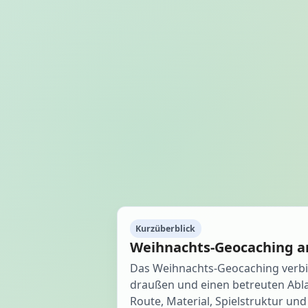
Kurzüberblick
Weihnachts-Geocaching 
Das Weihnachts-Geocaching verb
draußen und einen betreuten Abl
Route, Material, Spielstruktur u