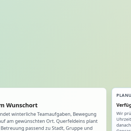
PLAN
am Wunschort
Verfü
Wir prü
indet winterliche Teamaufgaben, Bewegung
Uhrzei
auf am gewünschten Ort. Querfeldeins plant
danach
nd Betreuung passend zu Stadt, Gruppe und
Geocach