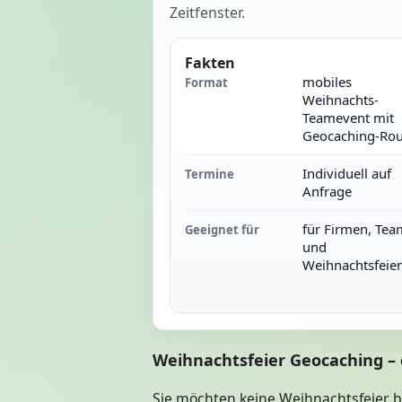
Zeitfenster.
Fakten
mobiles
Format
Weihnachts-
Teamevent mit
Geocaching-Rou
Individuell auf
Termine
Anfrage
für Firmen, Tea
Geeignet für
und
Weihnachtsfeie
Weihnachtsfeier Geocaching – 
Sie möchten keine Weihnachtsfeier, be