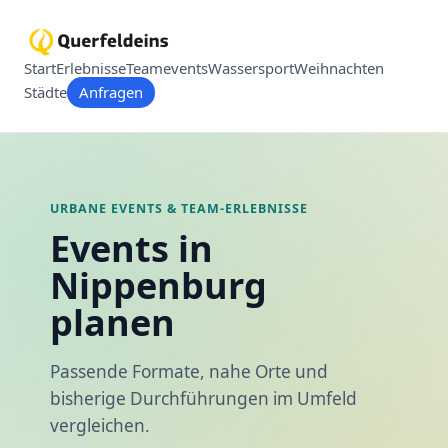
Start
Erlebnisse
Teamevents
Wassersport
Weihnachten
Städte
Anfragen
URBANE EVENTS & TEAM-ERLEBNISSE
Events in
Nippenburg
planen
Passende Formate, nahe Orte und
bisherige Durchführungen im Umfeld
vergleichen.