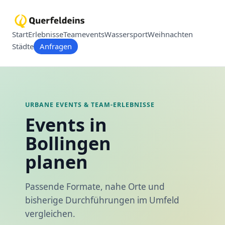
Start
Erlebnisse
Teamevents
Wassersport
Weihnachten
Städte
Anfragen
URBANE EVENTS & TEAM-ERLEBNISSE
Events in
Bollingen
planen
Passende Formate, nahe Orte und
bisherige Durchführungen im Umfeld
vergleichen.