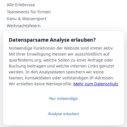
Alle Erlebnisse
Teamevents für Firmen
Kanu & Wassersport
Weihnachtsfeiern
Planung
Datensparsame Analyse erlauben?
Events nach Stadt
Notwendige Funktionen der Website sind immer aktiv.
Suche
Mit Ihrer Einwilligung messen wir ausschließlich auf
Kontakt
querfeldeins.org, welche Seiten zu einer Anfrage oder
Buchung beitragen und welche internen Links genutzt
Über Querfeldeins
werden. In den Analysedaten speichern wir keine
Namen, Kontaktdaten oder vollständigen IP-Adressen.
Rechtliches
Wir erstellen keine Werbeprofile.
Mehr zum Datenschutz
Impressum
Datenschutzerklärung
Nur notwendige
AGB
Cookie-Einstellungen
Analyse erlauben
© 2026 Querfeldeins.org – Alle Rechte vorbehalten.