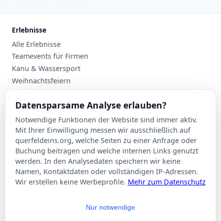
Erlebnisse
Alle Erlebnisse
Teamevents für Firmen
Kanu & Wassersport
Weihnachtsfeiern
Planung
Datensparsame Analyse erlauben?
Events nach Stadt
Notwendige Funktionen der Website sind immer aktiv.
Suche
Mit Ihrer Einwilligung messen wir ausschließlich auf
Kontakt
querfeldeins.org, welche Seiten zu einer Anfrage oder
Buchung beitragen und welche internen Links genutzt
Über Querfeldeins
werden. In den Analysedaten speichern wir keine
Namen, Kontaktdaten oder vollständigen IP-Adressen.
Rechtliches
Wir erstellen keine Werbeprofile.
Mehr zum Datenschutz
Impressum
Datenschutzerklärung
Nur notwendige
AGB