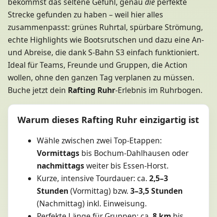
bekommst das seltene Gefühl, genau
die
perfekte
Strecke gefunden zu haben – weil hier alles
zusammenpasst: grünes Ruhrtal, spürbare Strömung,
echte Highlights wie Bootsrutschen und dazu eine An-
und Abreise, die dank S-Bahn S3 einfach funktioniert.
Ideal für Teams, Freunde und Gruppen, die Action
wollen, ohne den ganzen Tag verplanen zu müssen.
Buche jetzt dein
Rafting Ruhr
-Erlebnis im Ruhrbogen.
Warum dieses Rafting Ruhr einzigartig ist
Wähle zwischen zwei Top-Etappen:
Vormittags
bis Bochum-Dahlhausen oder
nachmittags
weiter bis Essen-Horst.
Kurze, intensive Tourdauer: ca.
2,5–3
Stunden
(Vormittag) bzw.
3–3,5 Stunden
(Nachmittag) inkl. Einweisung.
Perfekte Länge für Gruppen: ca.
8 km
bis