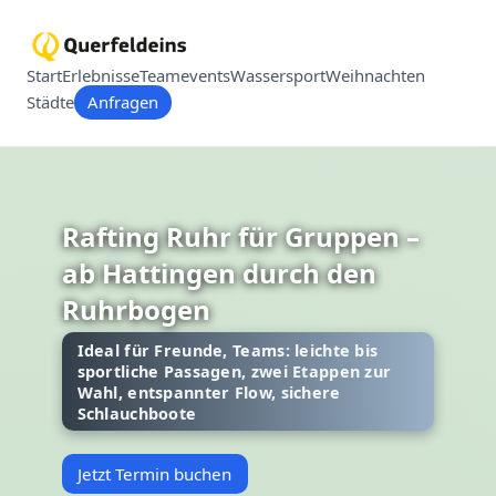
Start
Erlebnisse
Teamevents
Wassersport
Weihnachten
Städte
Anfragen
Rafting Ruhr für Gruppen –
ab Hattingen durch den
Ruhrbogen
Ideal für Freunde, Teams: leichte bis
sportliche Passagen, zwei Etappen zur
Wahl, entspannter Flow, sichere
Schlauchboote
Jetzt Termin buchen