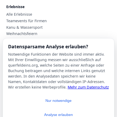
Erlebnisse
Alle Erlebnisse
Teamevents für Firmen
Kanu & Wassersport
Weihnachtsfeiern
Planung
Datensparsame Analyse erlauben?
Events nach Stadt
Notwendige Funktionen der Website sind immer aktiv.
Suche
Mit Ihrer Einwilligung messen wir ausschließlich auf
Kontakt
querfeldeins.org, welche Seiten zu einer Anfrage oder
Buchung beitragen und welche internen Links genutzt
Über Querfeldeins
werden. In den Analysedaten speichern wir keine
Namen, Kontaktdaten oder vollständigen IP-Adressen.
Rechtliches
Wir erstellen keine Werbeprofile.
Mehr zum Datenschutz
Impressum
Datenschutzerklärung
Nur notwendige
AGB
Cookie-Einstellungen
Analyse erlauben