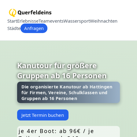
Start
Erlebnisse
Teamevents
Wassersport
Weihnachten
Städte
Anfragen
Kanutour für größere
Gruppen ab 16 Personen
Die organisierte Kanutour ab Hattingen
für Firmen, Vereine, Schulklassen und
Gruppen ab 16 Personen
Jetzt Termin buchen
je 4er Boot: ab 96€ / je