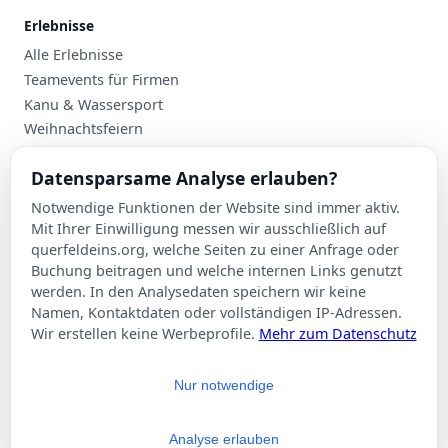
Erlebnisse
Alle Erlebnisse
Teamevents für Firmen
Kanu & Wassersport
Weihnachtsfeiern
Planung
Datensparsame Analyse erlauben?
Events nach Stadt
Notwendige Funktionen der Website sind immer aktiv.
Suche
Mit Ihrer Einwilligung messen wir ausschließlich auf
Kontakt
querfeldeins.org, welche Seiten zu einer Anfrage oder
Buchung beitragen und welche internen Links genutzt
Über Querfeldeins
werden. In den Analysedaten speichern wir keine
Namen, Kontaktdaten oder vollständigen IP-Adressen.
Rechtliches
Wir erstellen keine Werbeprofile.
Mehr zum Datenschutz
Impressum
Datenschutzerklärung
Nur notwendige
AGB
Cookie-Einstellungen
Analyse erlauben