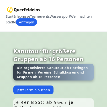
Start
Erlebnisse
Teamevents
Wassersport
Weihnachten
Städte
Anfragen
Kanutour für größere
Gruppen ab 16 Personen
Die organisierte Kanutour ab Hattingen
für Firmen, Vereine, Schulklassen und
Gruppen ab 16 Personen
Jetzt Termin buchen
je 4er Boot: ab 96€ / je