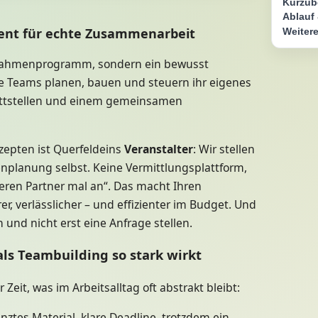
Kurzüb
Ablauf 
ent für echte Zusammenarbeit
Weitere
s Rahmenprogramm, sondern ein bewusst
re Teams planen, bauen und steuern ihr eigenes
hnittstellen und einem gemeinsamen
zepten ist Querfeldeins
Veranstalter
: Wir stellen
kenplanung selbst. Keine Vermittlungsplattform,
seren Partner mal an“. Das macht Ihren
r, verlässlicher – und effizienter im Budget. Und
und nicht erst eine Anfrage stellen.
ls Teambuilding so stark wirkt
Zeit, was im Arbeitsalltag oft abstrakt bleibt:
nztes Material, klare Deadline, trotzdem ein