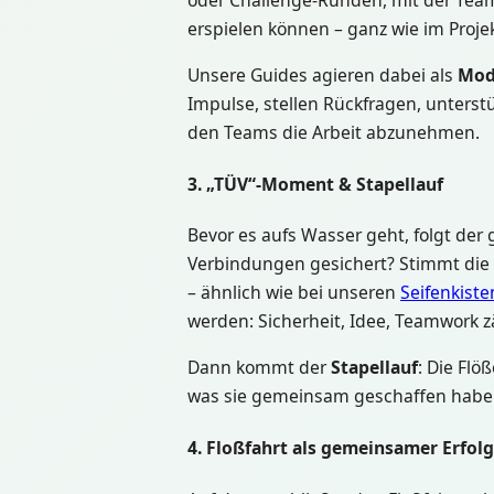
oder Challenge-Runden, mit der Team
erspielen können – ganz wie im Proje
Unsere Guides agieren dabei als
Mod
Impulse, stellen Rückfragen, unters
den Teams die Arbeit abzunehmen.
3. „TÜV“-Moment & Stapellauf
Bevor es aufs Wasser geht, folgt der
Verbindungen gesichert? Stimmt die
– ähnlich wie bei unseren
Seifenkiste
werden: Sicherheit, Idee, Teamwork zä
Dann kommt der
Stapellauf
: Die Flö
was sie gemeinsam geschaffen habe
4. Floßfahrt als gemeinsamer Erfo