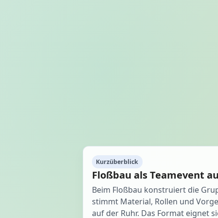
Kurzüberblick
Floßbau als Teamevent au
Beim Floßbau konstruiert die Gr
stimmt Material, Rollen und Vorg
auf der Ruhr. Das Format eignet s