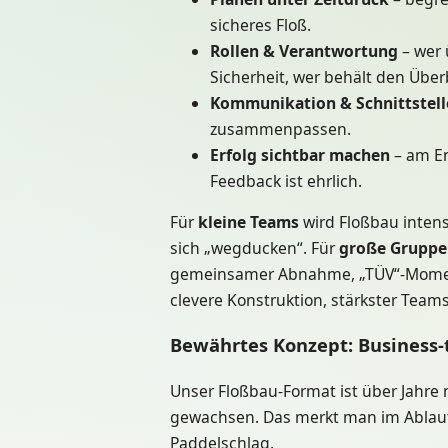
sicheres Floß.
Rollen & Verantwortung
– wer 
Sicherheit, wer behält den Über
Kommunikation & Schnittstell
zusammenpassen.
Erfolg sichtbar machen
– am En
Feedback ist ehrlich.
Für
kleine Teams
wird Floßbau intens
sich „wegducken“. Für
große Gruppe
gemeinsamer Abnahme, „TÜV“-Moment 
clevere Konstruktion, stärkster Teamsp
Bewährtes Konzept: Business-t
Unser Floßbau-Format ist über Jahre
gewachsen. Das merkt man im Ablauf
Paddelschlag.