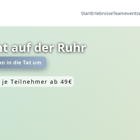
Start
Erlebnisse
Teamevents
t auf der Ruhr
n in die Tat um
/ je Teilnehmer ab 49€