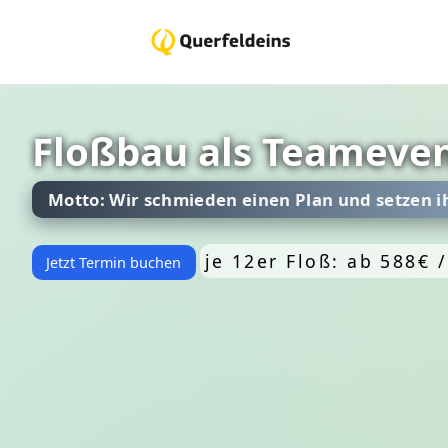
Floßbau als Teameven
Motto: Wir schmieden einen Plan und setzen ih
je 12er Floß: ab 588€ 
Jetzt Termin buchen