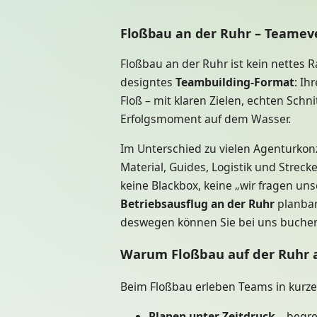
Floßbau an der Ruhr – Teamev
Floßbau an der Ruhr ist kein nette
designtes
Teambuilding-Format
: Ih
Floß – mit klaren Zielen, echten Sc
Erfolgsmoment auf dem Wasser.
Im Unterschied zu vielen Agenturkon
Material, Guides, Logistik und Strec
keine Blackbox, keine „wir fragen un
Betriebsausflug an der Ruhr
planbare
deswegen können Sie bei uns buchen 
Warum Floßbau auf der Ruhr a
Beim Floßbau erleben Teams in kurzer 
Planen unter Zeitdruck
– begre