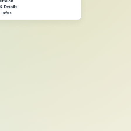
erblick
& Details
 Infos