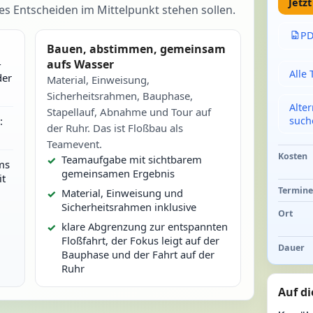
Jetz
Entscheiden im Mittelpunkt stehen sollen.
PD
Bauen, abstimmen, gemeinsam
-
aufs Wasser
Alle
der
Material, Einweisung,
Sicherheitsrahmen, Bauphase,
Alte
Stapellauf, Abnahme und Tour auf
such
:
der Ruhr. Das ist Floßbau als
Teamevent.
Kosten
Teamaufgabe mit sichtbarem
ms
gemeinsamen Ergebnis
t
Termin
Material, Einweisung und
Sicherheitsrahmen inklusive
Ort
klare Abgrenzung zur entspannten
Floßfahrt, der Fokus leigt auf der
Dauer
Bauphase und der Fahrt auf der
Ruhr
Auf di