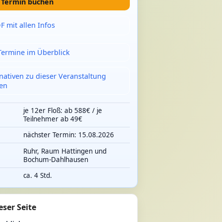
t Termin buchen
F mit allen Infos
 Termine im Überblick
rnativen zu dieser Veranstaltung
en
je 12er Floß: ab 588€ / je
Teilnehmer ab 49€
nächster Termin: 15.08.2026
e
Ruhr, Raum Hattingen und
Bochum-Dahlhausen
ca. 4 Std.
eser Seite