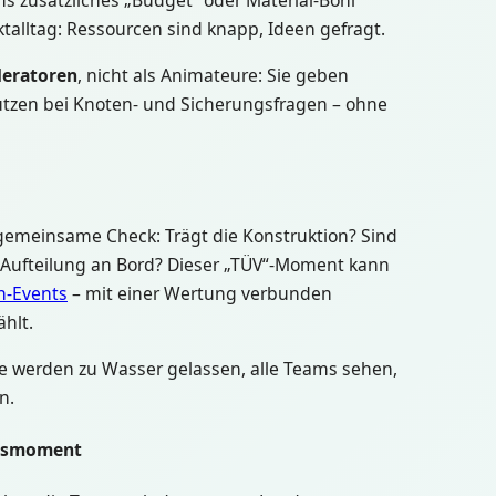
s zusätzliches „Budget“ oder Material-Boni
ktalltag: Ressourcen sind knapp, Ideen gefragt.
eratoren
, nicht als Animateure: Sie geben
tützen bei Knoten- und Sicherungsfragen – ohne
 gemeinsame Check: Trägt die Konstruktion? Sind
 Aufteilung an Bord? Dieser „TÜV“-Moment kann
n-Events
– mit einer Wertung verbunden
hlt.
ße werden zu Wasser gelassen, alle Teams sehen,
n.
lgsmoment