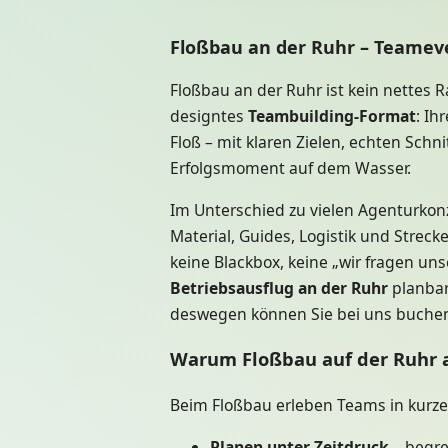
Floßbau an der Ruhr – Teamev
Floßbau an der Ruhr ist kein nette
designtes
Teambuilding-Format
: Ih
Floß – mit klaren Zielen, echten Sc
Erfolgsmoment auf dem Wasser.
Im Unterschied zu vielen Agenturkon
Material, Guides, Logistik und Strec
keine Blackbox, keine „wir fragen un
Betriebsausflug an der Ruhr
planbare
deswegen können Sie bei uns buchen 
Warum Floßbau auf der Ruhr a
Beim Floßbau erleben Teams in kurzer 
Planen unter Zeitdruck
– begre