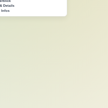
erblick
& Details
 Infos