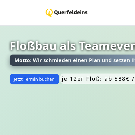
Floßbau als Teameven
Motto: Wir schmieden einen Plan und setzen ih
je 12er Floß: ab 588€ 
Jetzt Termin buchen