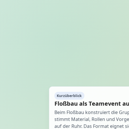
Kurzüberblick
Floßbau als Teamevent au
Beim Floßbau konstruiert die Gr
stimmt Material, Rollen und Vorg
auf der Ruhr. Das Format eignet s