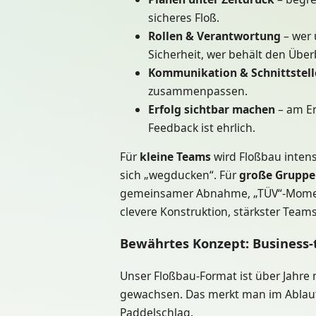
sicheres Floß.
Rollen & Verantwortung
– wer 
Sicherheit, wer behält den Über
Kommunikation & Schnittstell
zusammenpassen.
Erfolg sichtbar machen
– am En
Feedback ist ehrlich.
Für
kleine Teams
wird Floßbau intens
sich „wegducken“. Für
große Gruppe
gemeinsamer Abnahme, „TÜV“-Moment 
clevere Konstruktion, stärkster Teamsp
Bewährtes Konzept: Business-t
Unser Floßbau-Format ist über Jahre
gewachsen. Das merkt man im Ablauf
Paddelschlag.