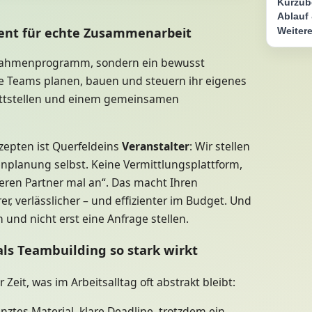
Kurzüb
Ablauf 
ent für echte Zusammenarbeit
Weitere
s Rahmenprogramm, sondern ein bewusst
re Teams planen, bauen und steuern ihr eigenes
hnittstellen und einem gemeinsamen
zepten ist Querfeldeins
Veranstalter
: Wir stellen
kenplanung selbst. Keine Vermittlungsplattform,
seren Partner mal an“. Das macht Ihren
r, verlässlicher – und effizienter im Budget. Und
und nicht erst eine Anfrage stellen.
ls Teambuilding so stark wirkt
Zeit, was im Arbeitsalltag oft abstrakt bleibt:
nztes Material, klare Deadline, trotzdem ein