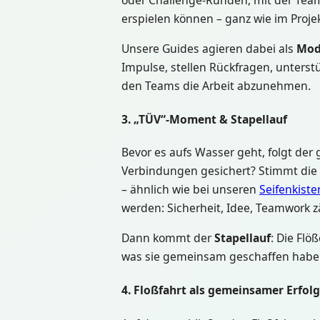
oder Challenge-Runden, mit der Team
erspielen können – ganz wie im Proje
Unsere Guides agieren dabei als
Mod
Impulse, stellen Rückfragen, unters
den Teams die Arbeit abzunehmen.
3. „TÜV“-Moment & Stapellauf
Bevor es aufs Wasser geht, folgt der
Verbindungen gesichert? Stimmt die
– ähnlich wie bei unseren
Seifenkiste
werden: Sicherheit, Idee, Teamwork zä
Dann kommt der
Stapellauf
: Die Flö
was sie gemeinsam geschaffen habe
4. Floßfahrt als gemeinsamer Erfo