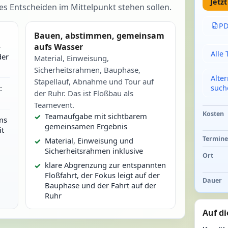
Jetz
Entscheiden im Mittelpunkt stehen sollen.
PD
Bauen, abstimmen, gemeinsam
-
aufs Wasser
Alle
der
Material, Einweisung,
Sicherheitsrahmen, Bauphase,
Alte
Stapellauf, Abnahme und Tour auf
such
:
der Ruhr. Das ist Floßbau als
Teamevent.
Kosten
Teamaufgabe mit sichtbarem
ms
gemeinsamen Ergebnis
t
Termin
Material, Einweisung und
Sicherheitsrahmen inklusive
Ort
klare Abgrenzung zur entspannten
Floßfahrt, der Fokus leigt auf der
Dauer
Bauphase und der Fahrt auf der
Ruhr
Auf di