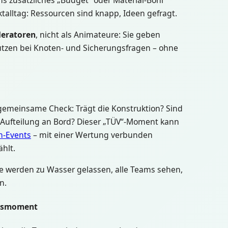
s zusätzliches „Budget“ oder Material-Boni
ktalltag: Ressourcen sind knapp, Ideen gefragt.
eratoren
, nicht als Animateure: Sie geben
tützen bei Knoten- und Sicherungsfragen – ohne
 gemeinsame Check: Trägt die Konstruktion? Sind
 Aufteilung an Bord? Dieser „TÜV“-Moment kann
n-Events
– mit einer Wertung verbunden
hlt.
ße werden zu Wasser gelassen, alle Teams sehen,
n.
lgsmoment