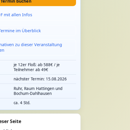
t Termin buchen
F mit allen Infos
 Termine im Überblick
rnativen zu dieser Veranstaltung
en
je 12er Floß: ab 588€ / je
Teilnehmer ab 49€
nächster Termin: 15.08.2026
e
Ruhr, Raum Hattingen und
Bochum-Dahlhausen
ca. 4 Std.
eser Seite