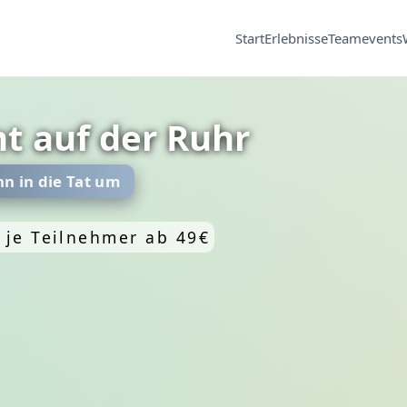
Start
Erlebnisse
Teamevents
t auf der Ruhr
n in die Tat um
/ je Teilnehmer ab 49€