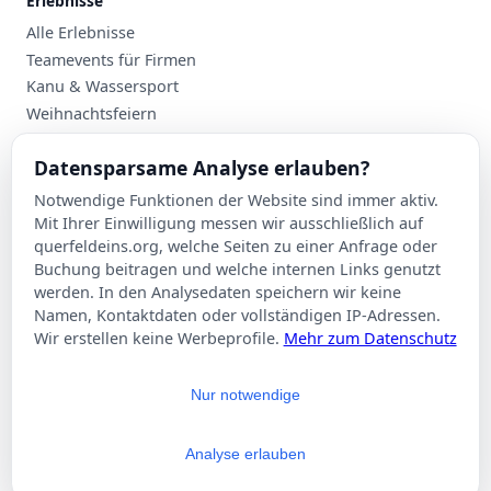
Erlebnisse
Alle Erlebnisse
Teamevents für Firmen
Kanu & Wassersport
Weihnachtsfeiern
Planung
Datensparsame Analyse erlauben?
Events nach Stadt
Notwendige Funktionen der Website sind immer aktiv.
Suche
Mit Ihrer Einwilligung messen wir ausschließlich auf
Kontakt
querfeldeins.org, welche Seiten zu einer Anfrage oder
Buchung beitragen und welche internen Links genutzt
Über Querfeldeins
werden. In den Analysedaten speichern wir keine
Namen, Kontaktdaten oder vollständigen IP-Adressen.
Rechtliches
Wir erstellen keine Werbeprofile.
Mehr zum Datenschutz
Impressum
Datenschutzerklärung
Nur notwendige
AGB
Cookie-Einstellungen
Analyse erlauben
© 2026 Querfeldeins.org – Alle Rechte vorbehalten.