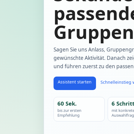
passend
Gruppen
Sagen Sie uns Anlass, Gruppeng
gewünschte Aktivität. Danach ze
und führen zuerst zu den passen
Assistent starten
Schnelleinstieg
60 Sek.
6 Schrit
bis zur ersten
mit konkret
Empfehlung
Auswahlfra