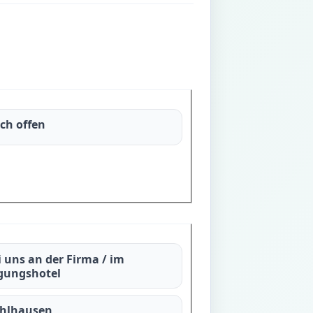
ch offen
i uns an der Firma / im
gungshotel
hlhausen