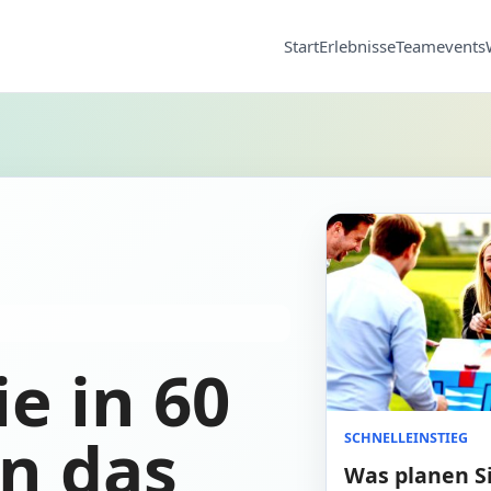
Start
Erlebnisse
Teamevents
ie in 60
n das
SCHNELLEINSTIEG
Was planen S