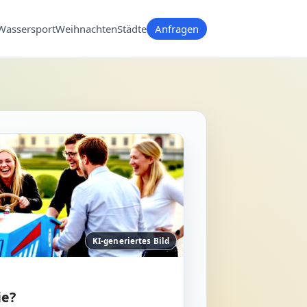
Wassersport
Weihnachten
Städte
Anfragen
KI-generiertes Bild
ie?