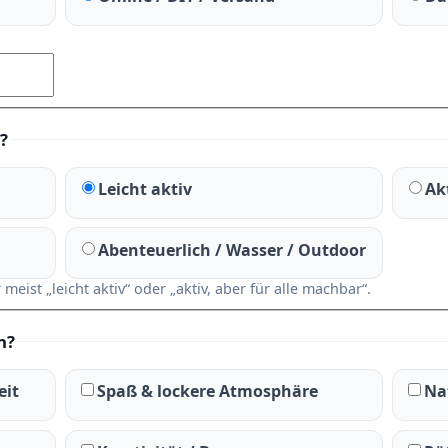
?
Leicht aktiv
Ak
Abenteuerlich / Wasser / Outdoor
ist „leicht aktiv“ oder „aktiv, aber für alle machbar“.
n?
eit
Spaß & lockere Atmosphäre
Na