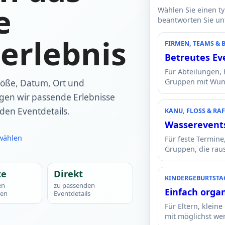
e
Wählen Sie einen t
beantworten Sie unte
erlebnis
FIRMEN, TEAMS & 
Betreutes Ev
Für Abteilungen,
Gruppen mit Wun
röße, Datum, Ort und
igen wir passende Erlebnisse
den Eventdetails.
KANU, FLOSS & RAF
Wasserevent
 wählen
Für feste Termine
Gruppen, die rau
te
Direkt
KINDERGEBURTSTAG 
en
zu passenden
Einfach organ
gen
Eventdetails
Für Eltern, klein
mit möglichst w