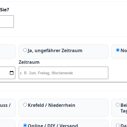
Sie?
Ja, ungefährer Zeitraum
No
Zeitraum
uss /
Krefeld / Niederrhein
Be
Ta
Online / DIY / Versand
Da