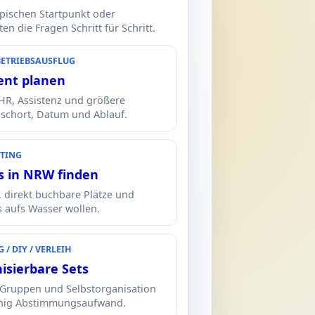
ypischen Startpunkt oder
n die Fragen Schritt für Schritt.
BETRIEBSAUSFLUG
ent planen
 HR, Assistenz und größere
schort, Datum und Ablauf.
TING
s in NRW finden
, direkt buchbare Plätze und
s aufs Wasser wollen.
/ DIY / VERLEIH
isierbare Sets
e Gruppen und Selbstorganisation
enig Abstimmungsaufwand.