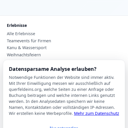
Erlebnisse
Alle Erlebnisse
Teamevents für Firmen
Kanu & Wassersport
Weihnachtsfeiern
Planung
Datensparsame Analyse erlauben?
Events nach Stadt
Notwendige Funktionen der Website sind immer aktiv.
Suche
Mit Ihrer Einwilligung messen wir ausschließlich auf
Kontakt
querfeldeins.org, welche Seiten zu einer Anfrage oder
Buchung beitragen und welche internen Links genutzt
Über Querfeldeins
werden. In den Analysedaten speichern wir keine
Namen, Kontaktdaten oder vollständigen IP-Adressen.
Rechtliches
Wir erstellen keine Werbeprofile.
Mehr zum Datenschutz
Impressum
Datenschutzerklärung