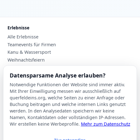
Erlebnisse
Alle Erlebnisse
Teamevents für Firmen
Kanu & Wassersport
Weihnachtsfeiern
Planung
Datensparsame Analyse erlauben?
Events nach Stadt
Notwendige Funktionen der Website sind immer aktiv.
Suche
Mit Ihrer Einwilligung messen wir ausschließlich auf
Kontakt
querfeldeins.org, welche Seiten zu einer Anfrage oder
Buchung beitragen und welche internen Links genutzt
Über Querfeldeins
werden. In den Analysedaten speichern wir keine
Namen, Kontaktdaten oder vollständigen IP-Adressen.
Rechtliches
Wir erstellen keine Werbeprofile.
Mehr zum Datenschutz
Impressum
Datenschutzerklärung