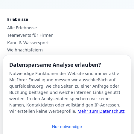
Erlebnisse
Alle Erlebnisse
Teamevents für Firmen
Kanu & Wassersport
Weihnachtsfeiern
Planung
Datensparsame Analyse erlauben?
Events nach Stadt
Notwendige Funktionen der Website sind immer aktiv.
Suche
Mit Ihrer Einwilligung messen wir ausschließlich auf
Kontakt
querfeldeins.org, welche Seiten zu einer Anfrage oder
Buchung beitragen und welche internen Links genutzt
Über Querfeldeins
werden. In den Analysedaten speichern wir keine
Namen, Kontaktdaten oder vollständigen IP-Adressen.
Rechtliches
Wir erstellen keine Werbeprofile.
Mehr zum Datenschutz
Impressum
Datenschutzerklärung
Nur notwendige
AGB