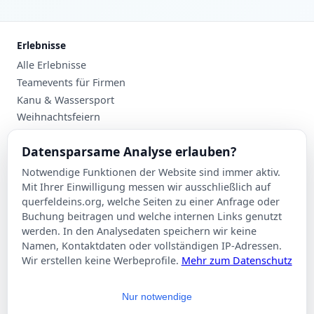
Erlebnisse
Alle Erlebnisse
Teamevents für Firmen
Kanu & Wassersport
Weihnachtsfeiern
Planung
Datensparsame Analyse erlauben?
Events nach Stadt
Notwendige Funktionen der Website sind immer aktiv.
Suche
Mit Ihrer Einwilligung messen wir ausschließlich auf
Kontakt
querfeldeins.org, welche Seiten zu einer Anfrage oder
Buchung beitragen und welche internen Links genutzt
Über Querfeldeins
werden. In den Analysedaten speichern wir keine
Namen, Kontaktdaten oder vollständigen IP-Adressen.
Rechtliches
Wir erstellen keine Werbeprofile.
Mehr zum Datenschutz
Impressum
Datenschutzerklärung
Nur notwendige
AGB