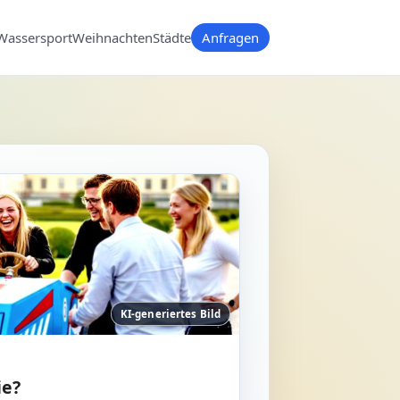
Wassersport
Weihnachten
Städte
Anfragen
KI-generiertes Bild
ie?