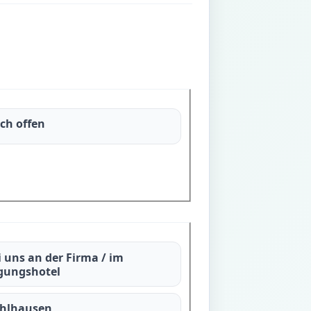
ch offen
i uns an der Firma / im
gungshotel
hlhausen