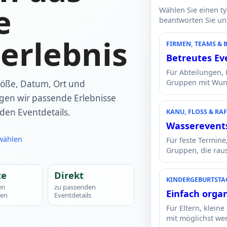
e
Wählen Sie einen t
beantworten Sie unte
erlebnis
FIRMEN, TEAMS & 
Betreutes Ev
Für Abteilungen,
Gruppen mit Wun
röße, Datum, Ort und
igen wir passende Erlebnisse
den Eventdetails.
KANU, FLOSS & RAF
Wasserevent
 wählen
Für feste Termine
Gruppen, die rau
te
Direkt
KINDERGEBURTSTAG 
en
zu passenden
Einfach organ
gen
Eventdetails
Für Eltern, klein
mit möglichst w