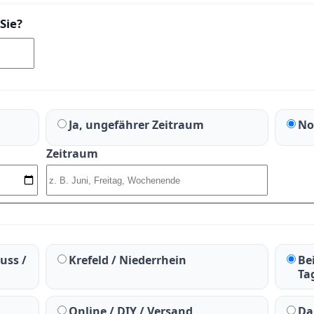
Sie?
Ja, ungefährer Zeitraum
No
Zeitraum
uss /
Krefeld / Niederrhein
Be
Ta
Online / DIY / Versand
Da