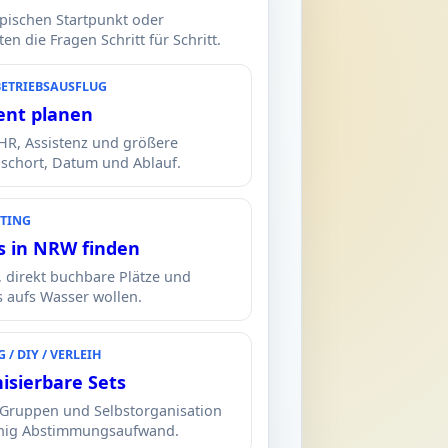
ypischen Startpunkt oder
n die Fragen Schritt für Schritt.
BETRIEBSAUSFLUG
ent planen
 HR, Assistenz und größere
schort, Datum und Ablauf.
TING
s in NRW finden
, direkt buchbare Plätze und
s aufs Wasser wollen.
/ DIY / VERLEIH
isierbare Sets
e Gruppen und Selbstorganisation
enig Abstimmungsaufwand.