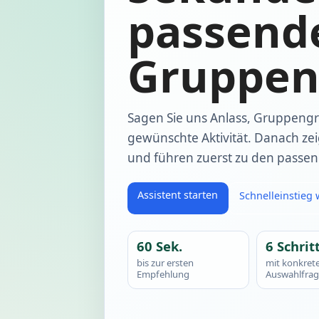
passend
Gruppen
Sagen Sie uns Anlass, Gruppeng
gewünschte Aktivität. Danach ze
und führen zuerst zu den passen
Assistent starten
Schnelleinstieg
60 Sek.
6 Schrit
bis zur ersten
mit konkret
Empfehlung
Auswahlfra