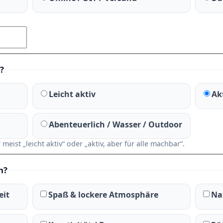
?
Leicht aktiv
Ak
Abenteuerlich / Wasser / Outdoor
ist „leicht aktiv“ oder „aktiv, aber für alle machbar“.
n?
eit
Spaß & lockere Atmosphäre
Na