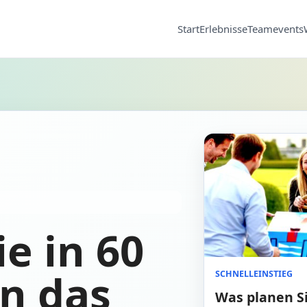
Start
Erlebnisse
Teamevents
ie in 60
n das
SCHNELLEINSTIEG
Was planen S