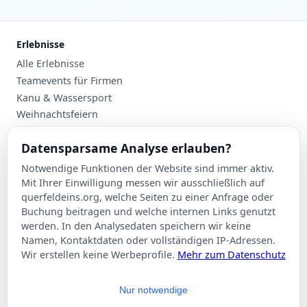
Erlebnisse
Alle Erlebnisse
Teamevents für Firmen
Kanu & Wassersport
Weihnachtsfeiern
Planung
Datensparsame Analyse erlauben?
Events nach Stadt
Notwendige Funktionen der Website sind immer aktiv.
Suche
Mit Ihrer Einwilligung messen wir ausschließlich auf
Kontakt
querfeldeins.org, welche Seiten zu einer Anfrage oder
Buchung beitragen und welche internen Links genutzt
Über Querfeldeins
werden. In den Analysedaten speichern wir keine
Namen, Kontaktdaten oder vollständigen IP-Adressen.
Rechtliches
Wir erstellen keine Werbeprofile.
Mehr zum Datenschutz
Impressum
Datenschutzerklärung
Nur notwendige
AGB